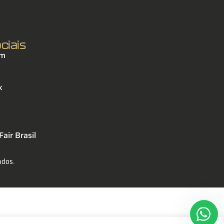
ciais
am
k
air Brasil
ados.