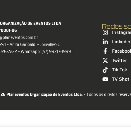
ORGANIZAÇÃO DE EVENTOS LTDA
Redes so
4/0001-06
Instagr
@planeventos.com.br
Linkedin
41 – Anita Garibaldi – Joinville/SC
Faceboo
 3026-7222 –
Whatsapp: (47) 99217-1999
Twitter
Tik Tok
TV Shot F
26 Planeventos Organização de Eventos Ltda.
 – Todos os direitos reserv