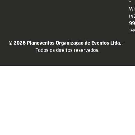
–
Wh
(4
99
19
© 2026 Planeventos Organização de Eventos Ltda.
 – 
Todos os direitos reservados.