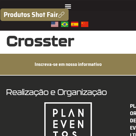
Produtos Shot Fair
Crosster
Inscreva-se em nosso informativo
Realização e Organização
PL
O
DE
EV
LT