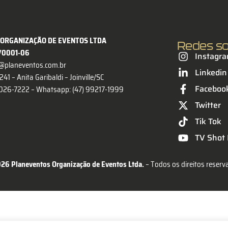
ORGANIZAÇÃO DE EVENTOS LTDA
Redes so
4/0001-06
Instagr
@planeventos.com.br
Linkedin
41 – Anita Garibaldi – Joinville/SC
Faceboo
 3026-7222 –
Whatsapp: (47) 99217-1999
Twitter
Tik Tok
TV Shot F
26 Planeventos Organização de Eventos Ltda.
 – Todos os direitos reserv