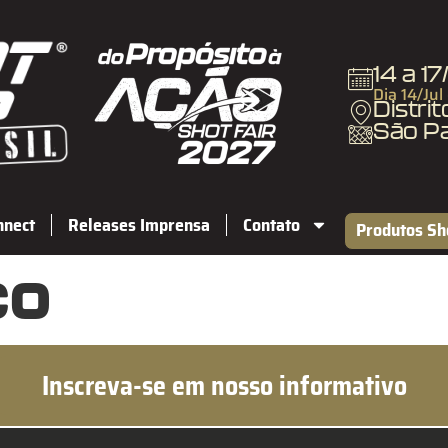
14 a 1
Dia 14/Jul
Distri
São P
nnect
Releases Imprensa
Contato
Produtos Sh
co
Inscreva-se em nosso informativo