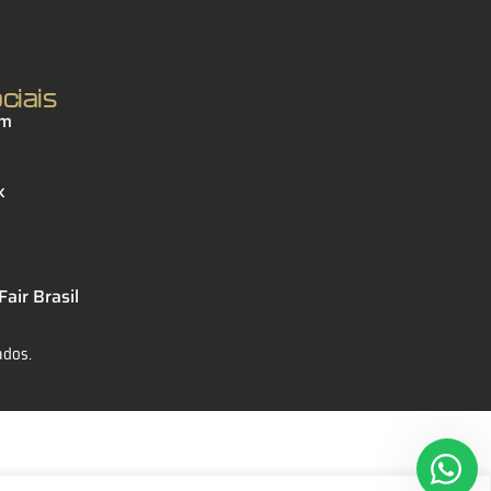
ciais
am
k
air Brasil
ados.