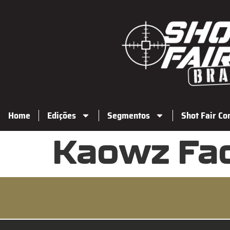
Home
Edições
Segmentos
Shot Fair Co
Kaowz Fa