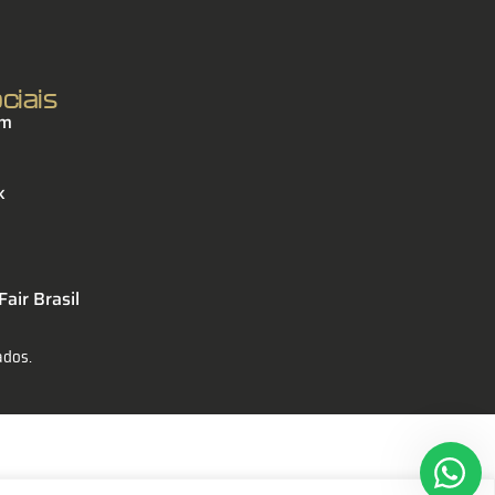
ciais
am
k
air Brasil
ados.