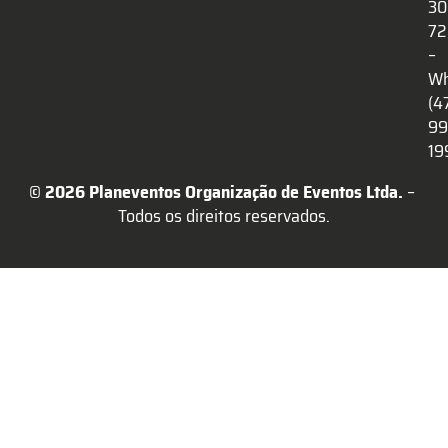
30
72
–
Wh
(4
99
19
© 2026 Planeventos Organização de Eventos Ltda.
 – 
Todos os direitos reservados.