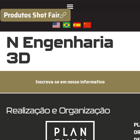
Produtos Shot Fair
N Engenharia
3D
Inscreva-se em nosso informativo
Realização e Organização
PL
O
DE