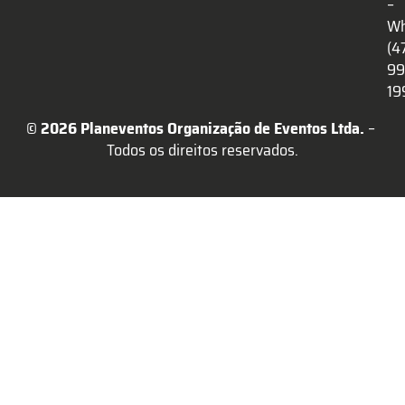
–
Wh
(4
99
19
© 2026 Planeventos Organização de Eventos Ltda.
 – 
Todos os direitos reservados.