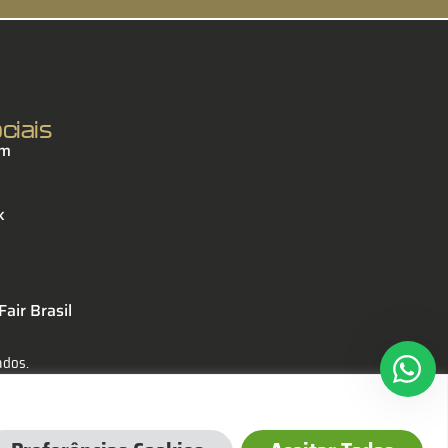
ciais
am
k
air Brasil
ados.