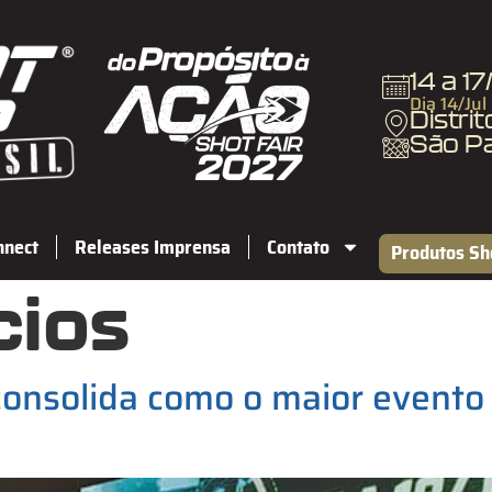
14 a 1
Dia 14/Jul
Distri
São P
nnect
Releases Imprensa
Contato
Produtos Sh
cios
nsolida como o maior evento m