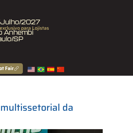
7/Julho/2027
 exclusivo para Lojistas
to Anhembi
aulo/SP
ot Fair
ultissetorial da