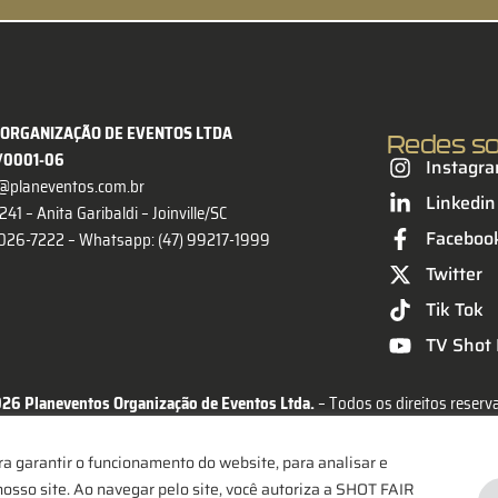
ORGANIZAÇÃO DE EVENTOS LTDA
Redes so
4/0001-06
Instagr
@planeventos.com.br
Linkedin
41 – Anita Garibaldi – Joinville/SC
Faceboo
 3026-7222 –
Whatsapp: (47) 99217-1999
Twitter
Tik Tok
TV Shot F
26 Planeventos Organização de Eventos Ltda.
 – Todos os direitos reserv
a garantir o funcionamento do website, para analisar e
nosso site. Ao navegar pelo site, você autoriza a SHOT FAIR