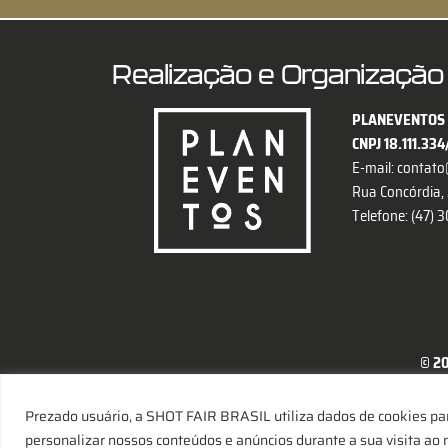
Realização e Organização
PLANEVENTOS 
CNPJ 18.111.33
E-mail:
contato
Rua Concórdia, 2
Telefone: (47)
© 20
Prezado usuário, a SHOT FAIR BRASIL utiliza dados de cookies par
personalizar nossos conteúdos e anúncios durante a sua visita ao 