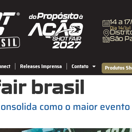
14 a 1
Dia 14/Jul
Distri
São P
nnect
Releases Imprensa
Contato
Produtos Sh
air brasil
nsolida como o maior evento m