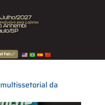
7/Julho/2027
 exclusivo para Lojistas
to Anhembi
aulo/SP
ot Fair
ultissetorial da