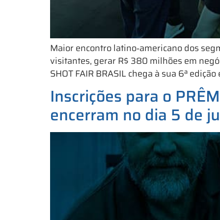
Maior encontro latino‑americano dos segme
visitantes, gerar R$ 380 milhões em negó
SHOT FAIR BRASIL chega à sua 6ª edição en
Inscrições para o PRÊ
encerram no dia 5 de ju