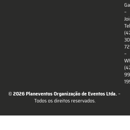
Ga
–
Jo
Te
(4
30
72
–
Wh
(4
99
19
© 2026 Planeventos Organização de Eventos Ltda.
 – 
Todos os direitos reservados.