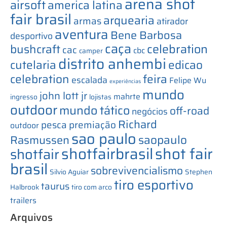
arena shot
airsoft
america latina
fair brasil
arquearia
armas
atirador
aventura
Bene Barbosa
desportivo
caça
bushcraft
celebration
cac
cbc
camper
distrito anhembi
cutelaria
edicao
celebration
feira
escalada
Felipe Wu
experiências
mundo
john lott jr
mahrte
ingresso
lojistas
outdoor
mundo tático
off-road
negócios
Richard
pesca
premiação
outdoor
sao paulo
saopaulo
Rasmussen
shotfairbrasil
shot fair
shotfair
brasil
sobrevivencialismo
Silvio Aguiar
Stephen
tiro esportivo
taurus
Halbrook
tiro com arco
trailers
Arquivos